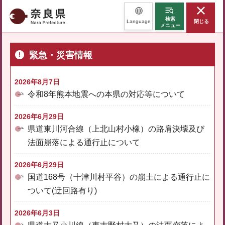
奈良県
検索
Language
閉じる
メニュー
緊急・災害情報
2026年8月7日
令和8年熊本地震への本県の対応等について
2026年6月29日
県道東川河合線（上北山村小橡）の路肩決壊及び
法面崩落による通行止について
2026年6月29日
国道168号（十津川村平谷）の崩土による通行止に
ついて(迂回路有り)
2026年6月3日