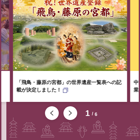
「飛鳥・藤原の宮都」の世界遺産一覧表への記
中
載が決定しました！
業
1
6