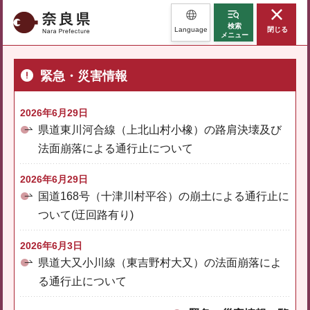
奈良県
検索
Language
閉じる
メニュー
緊急・災害情報
2026年6月29日
県道東川河合線（上北山村小橡）の路肩決壊及び
法面崩落による通行止について
2026年6月29日
国道168号（十津川村平谷）の崩土による通行止に
ついて(迂回路有り)
2026年6月3日
県道大又小川線（東吉野村大又）の法面崩落によ
る通行止について