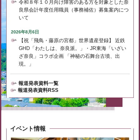
令和８年１０月向け障害のある方を対象とした奈
良県会計年度任用職員（事務補佐）募集案内につ
いて
2026年8月6日
【祝「飛鳥・藤原の宮都」世界遺産登録】 近鉄
GHD「わたしは、奈良派。」・JR東海「いざい
ざ奈良」コラボ企画 「神秘の石舞台古墳、出
現。」
報道発表資料一覧
報道発表資料RSS
イベント情報