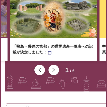
「飛鳥・藤原の宮都」の世界遺産一覧表への記
中
載が決定しました！
業
1
6