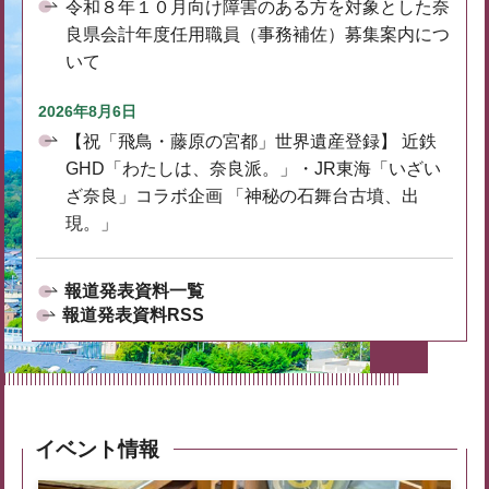
令和８年１０月向け障害のある方を対象とした奈
良県会計年度任用職員（事務補佐）募集案内につ
いて
2026年8月6日
【祝「飛鳥・藤原の宮都」世界遺産登録】 近鉄
GHD「わたしは、奈良派。」・JR東海「いざい
ざ奈良」コラボ企画 「神秘の石舞台古墳、出
現。」
報道発表資料一覧
報道発表資料RSS
イベント情報