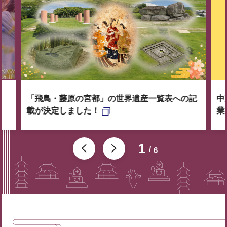
「飛鳥・藤原の宮都」の世界遺産一覧表への記
中
載が決定しました！
業
1
6