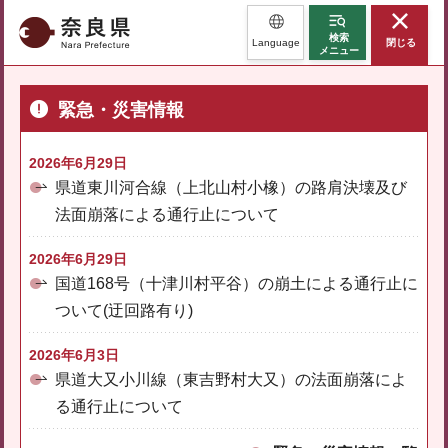
奈良県
検索
Language
閉じる
メニュー
緊急・災害情報
2026年6月29日
県道東川河合線（上北山村小橡）の路肩決壊及び
法面崩落による通行止について
2026年6月29日
国道168号（十津川村平谷）の崩土による通行止に
ついて(迂回路有り)
2026年6月3日
県道大又小川線（東吉野村大又）の法面崩落によ
る通行止について