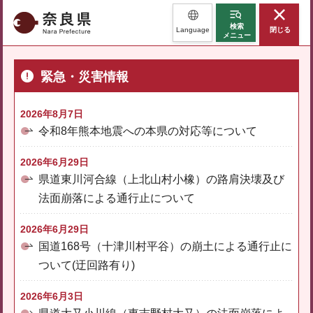
奈良県
検索
Language
閉じる
メニュー
緊急・災害情報
2026年8月7日
令和8年熊本地震への本県の対応等について
2026年6月29日
県道東川河合線（上北山村小橡）の路肩決壊及び
法面崩落による通行止について
2026年6月29日
国道168号（十津川村平谷）の崩土による通行止に
ついて(迂回路有り)
2026年6月3日