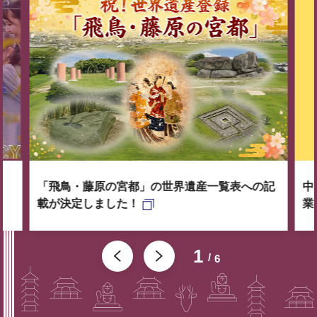
「飛鳥・藤原の宮都」の世界遺産一覧表への記
中
載が決定しました！
業
1
6