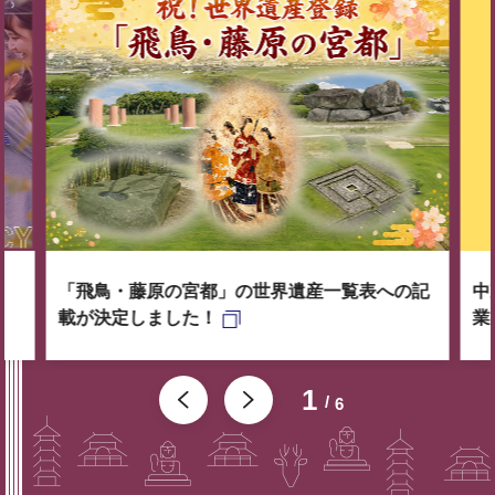
「飛鳥・藤原の宮都」の世界遺産一覧表への記
中
載が決定しました！
業
1
6