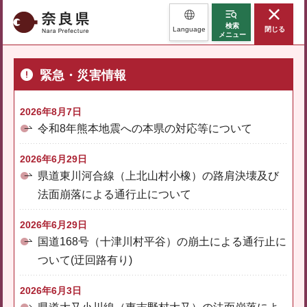
奈良県
検索
Language
閉じる
メニュー
緊急・災害情報
2026年8月7日
令和8年熊本地震への本県の対応等について
2026年6月29日
県道東川河合線（上北山村小橡）の路肩決壊及び
法面崩落による通行止について
2026年6月29日
国道168号（十津川村平谷）の崩土による通行止に
ついて(迂回路有り)
2026年6月3日