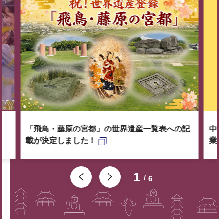
「飛鳥・藤原の宮都」の世界遺産一覧表への記
中
載が決定しました！
業
1
6