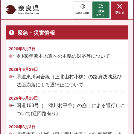
奈良県
検索
Language
閉じる
メニュー
緊急・災害情報
2026年8月7日
令和8年熊本地震への本県の対応等について
2026年6月29日
県道東川河合線（上北山村小橡）の路肩決壊及び
法面崩落による通行止について
2026年6月29日
国道168号（十津川村平谷）の崩土による通行止に
ついて(迂回路有り)
2026年6月3日