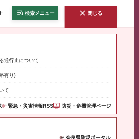
す
検索
メニュー
閉じる
る通行止について
路有り)
いて
覧
緊急・災害情報RSS
防災・危機管理ページ
奈良県防災ポータル