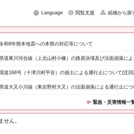
Language
閲覧支援
組織から探
令和8年熊本地震への本県の対応等について
県道東川河合線（上北山村小橡）の路肩決壊及び法面崩落によ
国道168号（十津川村平谷）の崩土による通行止について(迂回
県道大又小川線（東吉野村大又）の法面崩落による通行止につ
緊急・災害情報一
ません。