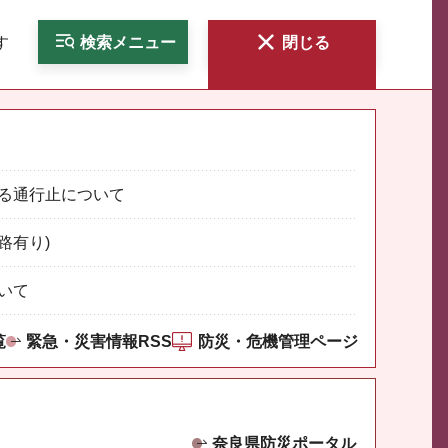
す
検索
メニュー
閉じる
る通行止について
路有り)
いて
覧
緊急・災害情報RSS
防災・危機管理ページ
奈良県防災ポータル