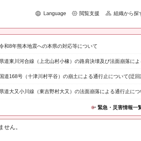
Language
閲覧支援
組織から探
令和8年熊本地震への本県の対応等について
県道東川河合線（上北山村小橡）の路肩決壊及び法面崩落によ
国道168号（十津川村平谷）の崩土による通行止について(迂回
県道大又小川線（東吉野村大又）の法面崩落による通行止につ
緊急・災害情報一
ません。