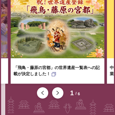
「飛鳥・藤原の宮都」の世界遺産一覧表への記
中
載が決定しました！
業
1
6