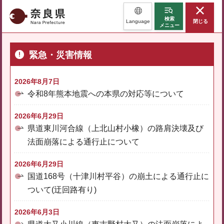
奈良県
検索
Language
閉じる
メニュー
緊急・災害情報
2026年8月7日
令和8年熊本地震への本県の対応等について
2026年6月29日
県道東川河合線（上北山村小橡）の路肩決壊及び
法面崩落による通行止について
2026年6月29日
国道168号（十津川村平谷）の崩土による通行止に
ついて(迂回路有り)
2026年6月3日