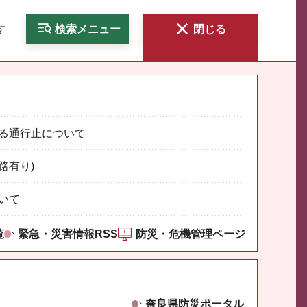
す
検索
メニュー
閉じる
る通行止について
路有り)
いて
覧
緊急・災害情報RSS
防災・危機管理ページ
奈良県防災ポータル