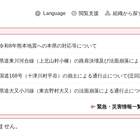
Language
閲覧支援
組織から探
令和8年熊本地震への本県の対応等について
県道東川河合線（上北山村小橡）の路肩決壊及び法面崩落によ
国道168号（十津川村平谷）の崩土による通行止について(迂回
県道大又小川線（東吉野村大又）の法面崩落による通行止につ
緊急・災害情報一
ません。