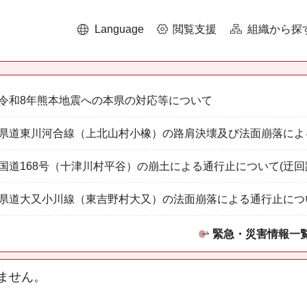
Language
閲覧支援
組織から探
令和8年熊本地震への本県の対応等について
県道東川河合線（上北山村小橡）の路肩決壊及び法面崩落によ
国道168号（十津川村平谷）の崩土による通行止について(迂回
県道大又小川線（東吉野村大又）の法面崩落による通行止につ
緊急・災害情報一
ません。