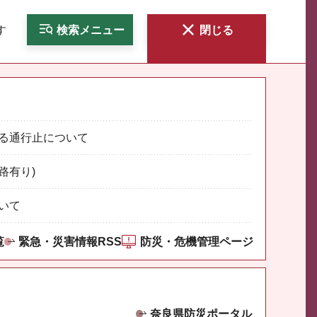
す
検索
メニュー
閉じる
る通行止について
路有り)
いて
覧
緊急・災害情報RSS
防災・危機管理ページ
奈良県防災ポータル