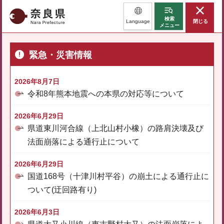
奈良県
検索
Language
閉じる
メニュー
緊急・災害情報
2026年8月7日
令和8年熊本地震への本県の対応等について
2026年6月29日
県道東川河合線（上北山村小橡）の路肩決壊及び
法面崩落による通行止について
2026年6月29日
国道168号（十津川村平谷）の崩土による通行止に
ついて(迂回路有り)
2026年6月3日