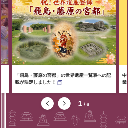
「飛鳥・藤原の宮都」の世界遺産一覧表への記
中
載が決定しました！
業
1
6