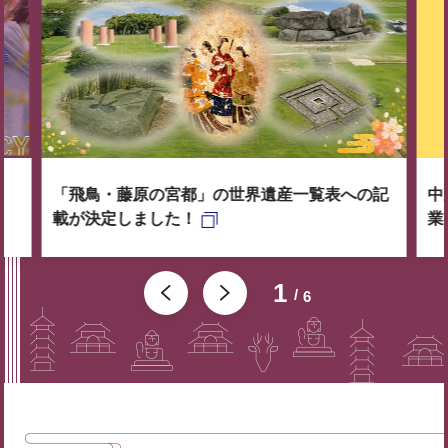
「飛鳥・藤原の宮都」の世界遺産一覧表への記
中
載が決定しました！
業
1
6