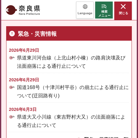
奈良県
検索
Language
閉じる
メニュー
緊急・災害情報
2026年6月29日
県道東川河合線（上北山村小橡）の路肩決壊及び
法面崩落による通行止について
2026年6月29日
国道168号（十津川村平谷）の崩土による通行止に
ついて(迂回路有り)
2026年6月3日
県道大又小川線（東吉野村大又）の法面崩落によ
る通行止について