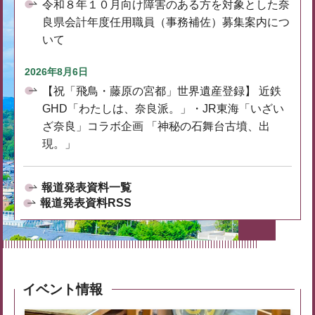
令和８年１０月向け障害のある方を対象とした奈
良県会計年度任用職員（事務補佐）募集案内につ
いて
2026年8月6日
【祝「飛鳥・藤原の宮都」世界遺産登録】 近鉄
GHD「わたしは、奈良派。」・JR東海「いざい
ざ奈良」コラボ企画 「神秘の石舞台古墳、出
現。」
報道発表資料一覧
報道発表資料RSS
イベント情報