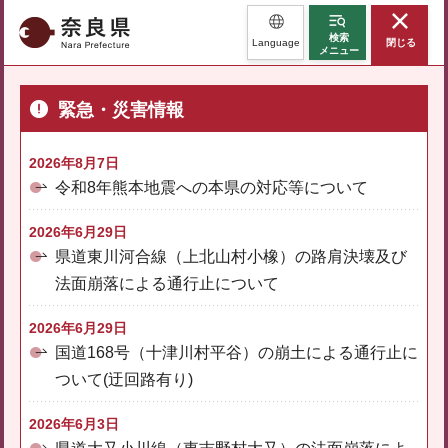
奈良県
検索
Language
閉じる
メニュー
緊急・災害情報
2026年8月7日
令和8年熊本地震への本県の対応等について
2026年6月29日
県道東川河合線（上北山村小橡）の路肩決壊及び
法面崩落による通行止について
2026年6月29日
国道168号（十津川村平谷）の崩土による通行止に
ついて(迂回路有り)
2026年6月3日