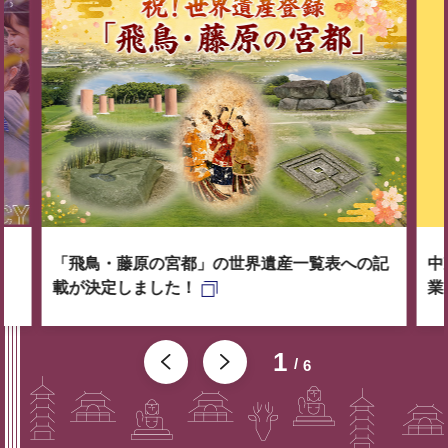
「飛鳥・藤原の宮都」の世界遺産一覧表への記
中
載が決定しました！
業
1
6