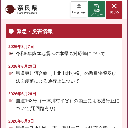
奈良県
検索
Language
閉じる
メニュー
緊急・災害情報
2026年8月7日
令和8年熊本地震への本県の対応等について
2026年6月29日
県道東川河合線（上北山村小橡）の路肩決壊及び
法面崩落による通行止について
2026年6月29日
国道168号（十津川村平谷）の崩土による通行止に
ついて(迂回路有り)
2026年6月3日