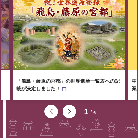
「飛鳥・藤原の宮都」の世界遺産一覧表への記
中
載が決定しました！
業
1
6