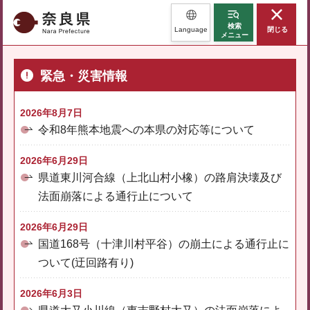
奈良県
検索
Language
閉じる
メニュー
緊急・災害情報
2026年8月7日
令和8年熊本地震への本県の対応等について
2026年6月29日
県道東川河合線（上北山村小橡）の路肩決壊及び
法面崩落による通行止について
2026年6月29日
国道168号（十津川村平谷）の崩土による通行止に
ついて(迂回路有り)
2026年6月3日