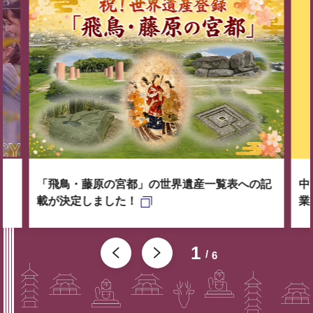
「飛鳥・藤原の宮都」の世界遺産一覧表への記
中
載が決定しました！
業
1
6