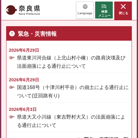
奈良県
検索
Language
閉じる
メニュー
緊急・災害情報
2026年6月29日
県道東川河合線（上北山村小橡）の路肩決壊及び
法面崩落による通行止について
2026年6月29日
国道168号（十津川村平谷）の崩土による通行止に
ついて(迂回路有り)
2026年6月3日
県道大又小川線（東吉野村大又）の法面崩落によ
る通行止について