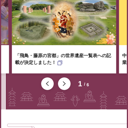
「飛鳥・藤原の宮都」の世界遺産一覧表への記
中
載が決定しました！
業
1
6