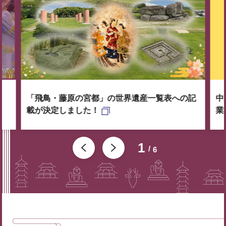
「飛鳥・藤原の宮都」の世界遺産一覧表への記
中
載が決定しました！
業
1
6