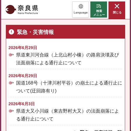
奈良県
検索
Language
閉じる
メニュー
緊急・災害情報
2026年6月29日
県道東川河合線（上北山村小橡）の路肩決壊及び
法面崩落による通行止について
2026年6月29日
国道168号（十津川村平谷）の崩土による通行止に
ついて(迂回路有り)
2026年6月3日
県道大又小川線（東吉野村大又）の法面崩落によ
る通行止について