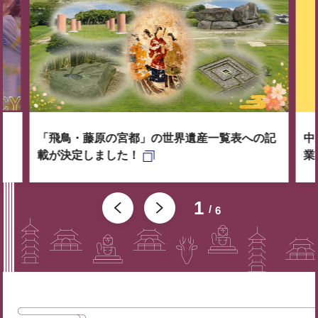
「飛鳥・藤原の宮都」の世界遺産一覧表への記
中
載が決定しました！
業
1
6