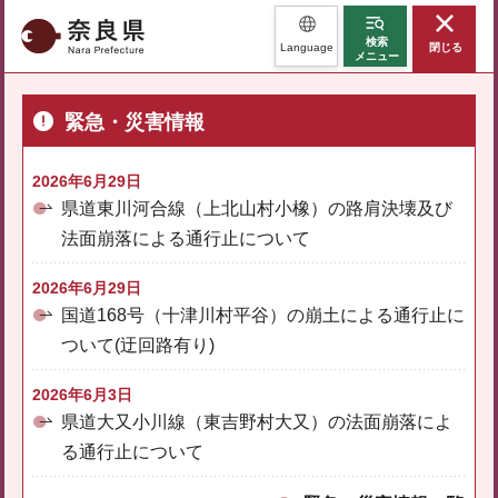
奈良県
検索
Language
閉じる
メニュー
緊急・災害情報
2026年6月29日
県道東川河合線（上北山村小橡）の路肩決壊及び
法面崩落による通行止について
2026年6月29日
国道168号（十津川村平谷）の崩土による通行止に
ついて(迂回路有り)
2026年6月3日
県道大又小川線（東吉野村大又）の法面崩落によ
る通行止について