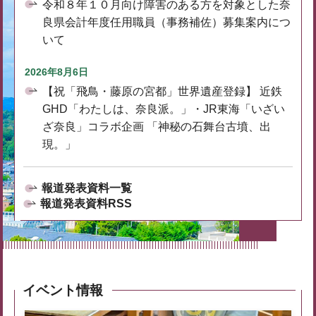
令和８年１０月向け障害のある方を対象とした奈
良県会計年度任用職員（事務補佐）募集案内につ
いて
2026年8月6日
【祝「飛鳥・藤原の宮都」世界遺産登録】 近鉄
GHD「わたしは、奈良派。」・JR東海「いざい
ざ奈良」コラボ企画 「神秘の石舞台古墳、出
現。」
報道発表資料一覧
報道発表資料RSS
イベント情報