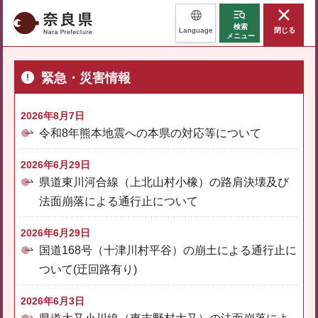
奈良県
検索
Language
閉じる
メニュー
緊急・災害情報
2026年8月7日
令和8年熊本地震への本県の対応等について
2026年6月29日
県道東川河合線（上北山村小橡）の路肩決壊及び
法面崩落による通行止について
2026年6月29日
国道168号（十津川村平谷）の崩土による通行止に
ついて(迂回路有り)
2026年6月3日