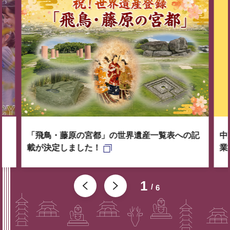
「飛鳥・藤原の宮都」の世界遺産一覧表への記
中
載が決定しました！
業
1
6