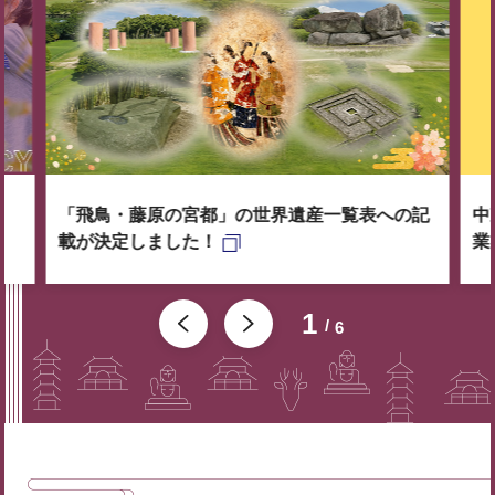
「飛鳥・藤原の宮都」の世界遺産一覧表への記
中
載が決定しました！
業
1
6