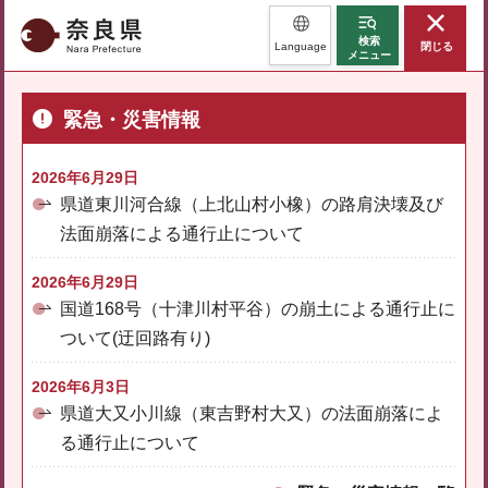
奈良県
検索
Language
閉じる
メニュー
緊急・災害情報
2026年6月29日
県道東川河合線（上北山村小橡）の路肩決壊及び
法面崩落による通行止について
2026年6月29日
国道168号（十津川村平谷）の崩土による通行止に
ついて(迂回路有り)
2026年6月3日
県道大又小川線（東吉野村大又）の法面崩落によ
る通行止について