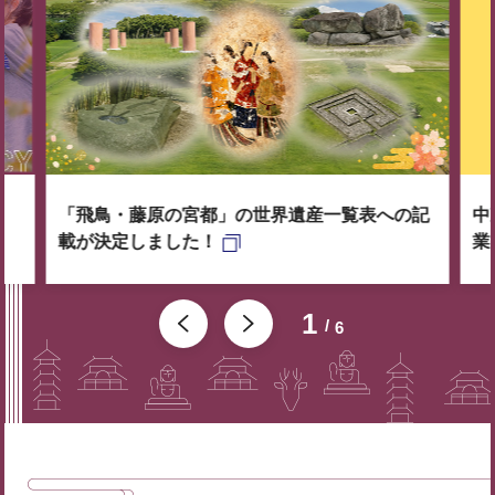
「飛鳥・藤原の宮都」の世界遺産一覧表への記
中
載が決定しました！
業
1
6