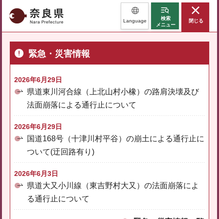
奈良県
検索
Language
閉じる
メニュー
緊急・災害情報
2026年6月29日
県道東川河合線（上北山村小橡）の路肩決壊及び
法面崩落による通行止について
2026年6月29日
国道168号（十津川村平谷）の崩土による通行止に
ついて(迂回路有り)
2026年6月3日
県道大又小川線（東吉野村大又）の法面崩落によ
る通行止について