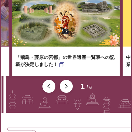
「飛鳥・藤原の宮都」の世界遺産一覧表への記
中
載が決定しました！
業
1
6