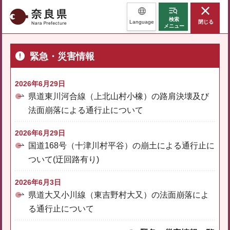
奈良県
検索
Language
閉じる
メニュー
緊急・災害情報
2026年6月29日
県道東川河合線（上北山村小橡）の路肩決壊及び
法面崩落による通行止について
2026年6月29日
国道168号（十津川村平谷）の崩土による通行止に
ついて(迂回路有り)
2026年6月3日
県道大又小川線（東吉野村大又）の法面崩落によ
る通行止について