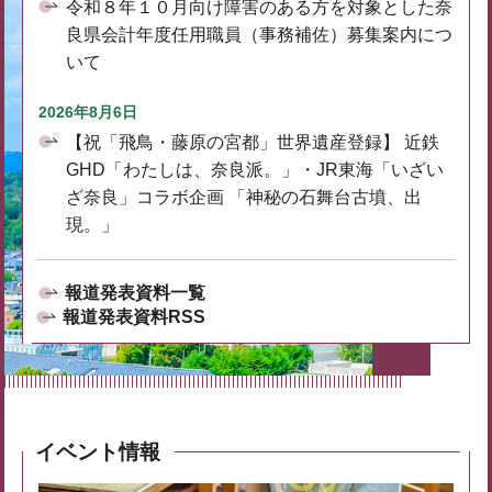
令和８年１０月向け障害のある方を対象とした奈
良県会計年度任用職員（事務補佐）募集案内につ
いて
2026年8月6日
【祝「飛鳥・藤原の宮都」世界遺産登録】 近鉄
GHD「わたしは、奈良派。」・JR東海「いざい
ざ奈良」コラボ企画 「神秘の石舞台古墳、出
現。」
報道発表資料一覧
報道発表資料RSS
イベント情報