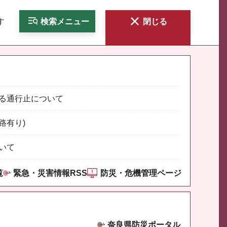
す
検索
メニュー
閉じる
る通行止について
路有り)
いて
覧
緊急・災害情報RSS
防災・危機管理ページ
奈良県防災ポータル