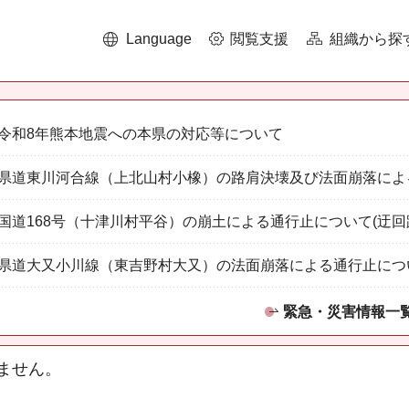
Language
閲覧支援
組織から探
令和8年熊本地震への本県の対応等について
県道東川河合線（上北山村小橡）の路肩決壊及び法面崩落によ
国道168号（十津川村平谷）の崩土による通行止について(迂回
県道大又小川線（東吉野村大又）の法面崩落による通行止につ
緊急・災害情報一
ません。