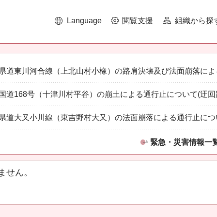
Language
閲覧支援
組織から探
県道東川河合線（上北山村小橡）の路肩決壊及び法面崩落によ
国道168号（十津川村平谷）の崩土による通行止について(迂回
県道大又小川線（東吉野村大又）の法面崩落による通行止につ
緊急・災害情報一
ません。