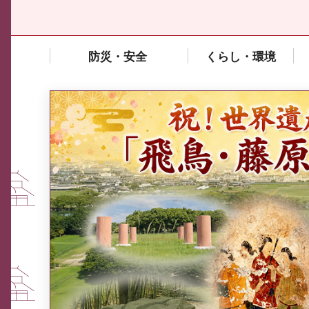
防災・安全
くらし・環境
中東情勢や原油価格上昇の影響
を受ける中小企業向け相談窓口
について
ふるさと納税なら、奈良