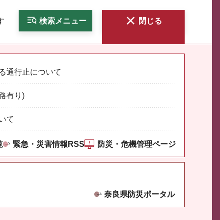
す
検索
メニュー
閉じる
る通行止について
路有り)
いて
覧
緊急・災害情報RSS
防災・危機管理ページ
奈良県防災ポータル