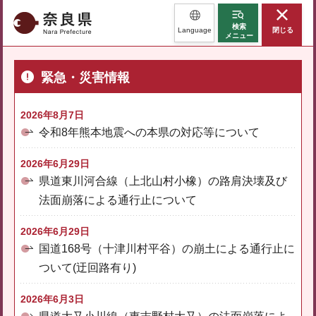
奈良県
検索
Language
閉じる
メニュー
緊急・災害情報
2026年8月7日
令和8年熊本地震への本県の対応等について
2026年6月29日
県道東川河合線（上北山村小橡）の路肩決壊及び
法面崩落による通行止について
2026年6月29日
国道168号（十津川村平谷）の崩土による通行止に
ついて(迂回路有り)
2026年6月3日