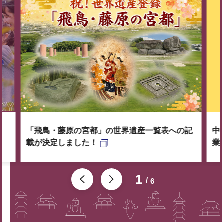
「飛鳥・藤原の宮都」の世界遺産一覧表への記
中
載が決定しました！
業
1
6