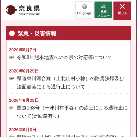
奈良県
検索
Language
閉じる
メニュー
緊急・災害情報
2026年8月7日
令和8年熊本地震への本県の対応等について
2026年6月29日
県道東川河合線（上北山村小橡）の路肩決壊及び
法面崩落による通行止について
2026年6月29日
国道168号（十津川村平谷）の崩土による通行止に
ついて(迂回路有り)
2026年6月3日