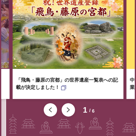
「飛鳥・藤原の宮都」の世界遺産一覧表への記
中
載が決定しました！
業
1
6