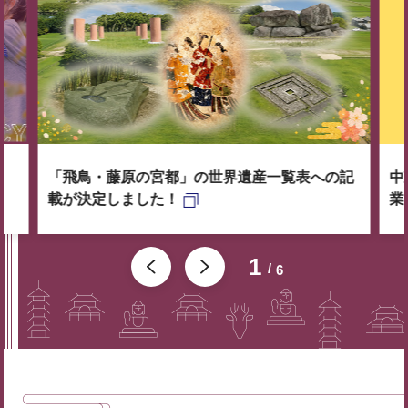
「飛鳥・藤原の宮都」の世界遺産一覧表への記
中
載が決定しました！
業
1
6