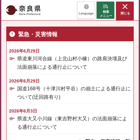
奈良県
検索
Language
閉じる
メニュー
緊急・災害情報
2026年6月29日
県道東川河合線（上北山村小橡）の路肩決壊及び
法面崩落による通行止について
2026年6月29日
国道168号（十津川村平谷）の崩土による通行止に
ついて(迂回路有り)
2026年6月3日
県道大又小川線（東吉野村大又）の法面崩落によ
る通行止について