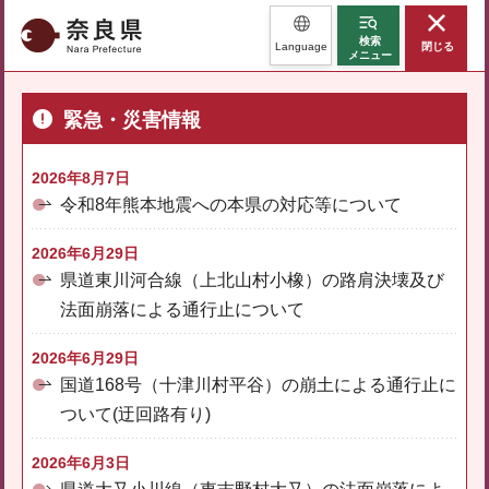
奈良県
検索
Language
閉じる
メニュー
緊急・災害情報
2026年8月7日
令和8年熊本地震への本県の対応等について
2026年6月29日
県道東川河合線（上北山村小橡）の路肩決壊及び
法面崩落による通行止について
2026年6月29日
国道168号（十津川村平谷）の崩土による通行止に
ついて(迂回路有り)
2026年6月3日