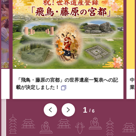
「飛鳥・藤原の宮都」の世界遺産一覧表への記
中
載が決定しました！
業
1
6