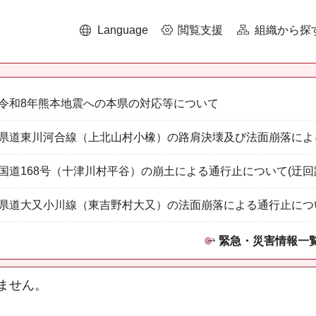
Language
閲覧支援
組織から探
令和8年熊本地震への本県の対応等について
県道東川河合線（上北山村小橡）の路肩決壊及び法面崩落によ
国道168号（十津川村平谷）の崩土による通行止について(迂回
県道大又小川線（東吉野村大又）の法面崩落による通行止につ
緊急・災害情報一
ません。