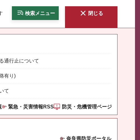
す
検索
メニュー
閉じる
る通行止について
路有り)
いて
覧
緊急・災害情報RSS
防災・危機管理ページ
奈良県防災ポータル