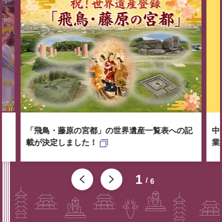
「飛鳥・藤原の宮都」の世界遺産一覧表への記
中
載が決定しました！
業
1
6