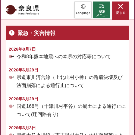
奈良県
検索
Language
閉じる
メニュー
緊急・災害情報
2026年8月7日
令和8年熊本地震への本県の対応等について
2026年6月29日
県道東川河合線（上北山村小橡）の路肩決壊及び
法面崩落による通行止について
2026年6月29日
国道168号（十津川村平谷）の崩土による通行止に
ついて(迂回路有り)
2026年6月3日