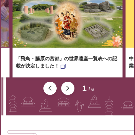
「飛鳥・藤原の宮都」の世界遺産一覧表への記
中
載が決定しました！
業
1
6