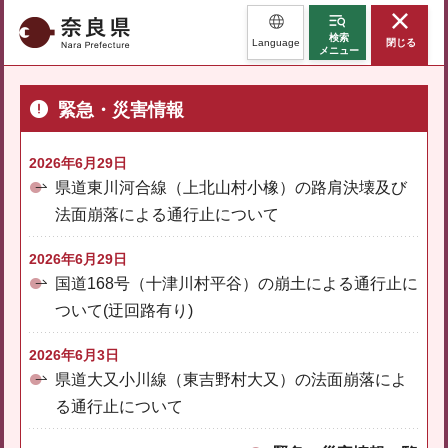
奈良県
検索
Language
閉じる
メニュー
緊急・災害情報
2026年6月29日
県道東川河合線（上北山村小橡）の路肩決壊及び
法面崩落による通行止について
2026年6月29日
国道168号（十津川村平谷）の崩土による通行止に
ついて(迂回路有り)
2026年6月3日
県道大又小川線（東吉野村大又）の法面崩落によ
る通行止について