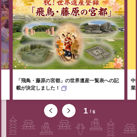
「飛鳥・藤原の宮都」の世界遺産一覧表への記
中
載が決定しました！
業
1
6