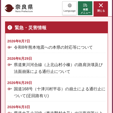
奈良県
検索
Language
閉じる
メニュー
緊急・災害情報
2026年8月7日
令和8年熊本地震への本県の対応等について
2026年6月29日
県道東川河合線（上北山村小橡）の路肩決壊及び
法面崩落による通行止について
2026年6月29日
国道168号（十津川村平谷）の崩土による通行止に
ついて(迂回路有り)
2026年6月3日