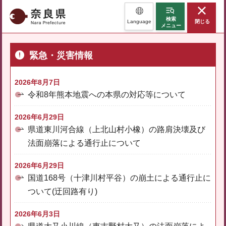
奈良県
検索
Language
閉じる
メニュー
緊急・災害情報
2026年8月7日
令和8年熊本地震への本県の対応等について
2026年6月29日
県道東川河合線（上北山村小橡）の路肩決壊及び
法面崩落による通行止について
2026年6月29日
国道168号（十津川村平谷）の崩土による通行止に
ついて(迂回路有り)
2026年6月3日