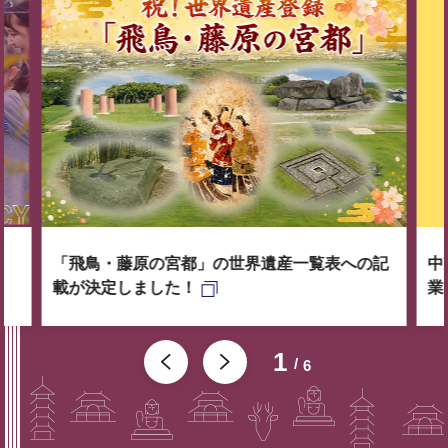
「飛鳥・藤原の宮都」の世界遺産一覧表への記
中
載が決定しました！
業
1
6