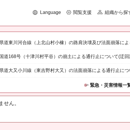
Language
閲覧支援
組織から探
県道東川河合線（上北山村小橡）の路肩決壊及び法面崩落によ
国道168号（十津川村平谷）の崩土による通行止について(迂回
県道大又小川線（東吉野村大又）の法面崩落による通行止につ
緊急・災害情報一
ません。