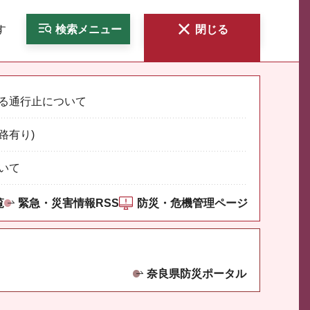
す
検索
メニュー
閉じる
る通行止について
路有り)
いて
覧
緊急・災害情報RSS
防災・危機管理ページ
奈良県防災ポータル