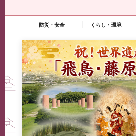
防災・安全
くらし・環境
中東情勢や原油価格上昇の影響
を受ける中小企業向け相談窓口
について
ふるさと納税なら、奈良