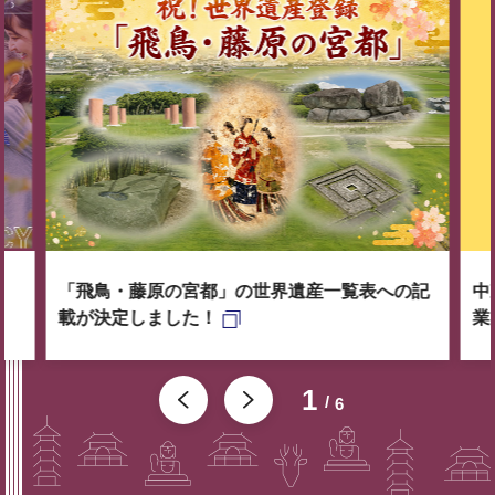
「飛鳥・藤原の宮都」の世界遺産一覧表への記
中
載が決定しました！
業
1
6