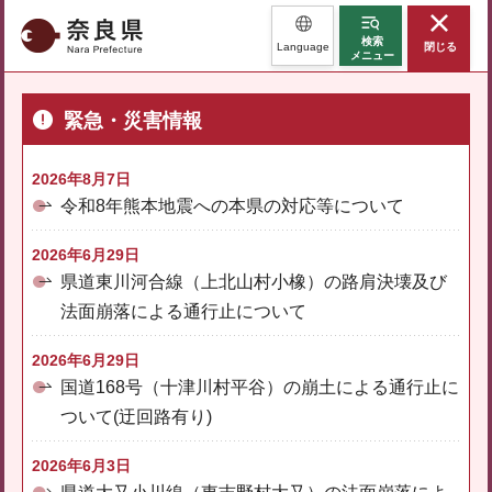
奈良県
検索
Language
閉じる
メニュー
緊急・災害情報
2026年8月7日
令和8年熊本地震への本県の対応等について
2026年6月29日
県道東川河合線（上北山村小橡）の路肩決壊及び
法面崩落による通行止について
2026年6月29日
国道168号（十津川村平谷）の崩土による通行止に
ついて(迂回路有り)
2026年6月3日