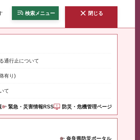
す
検索
メニュー
閉じる
る通行止について
路有り)
いて
覧
緊急・災害情報RSS
防災・危機管理ページ
奈良県防災ポータル