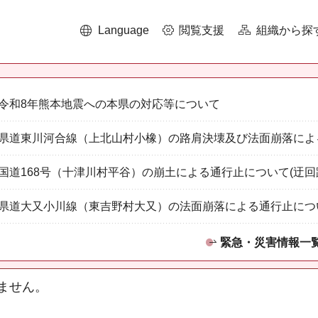
Language
閲覧支援
組織から探
令和8年熊本地震への本県の対応等について
県道東川河合線（上北山村小橡）の路肩決壊及び法面崩落によ
国道168号（十津川村平谷）の崩土による通行止について(迂回
県道大又小川線（東吉野村大又）の法面崩落による通行止につ
緊急・災害情報一
ません。