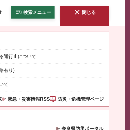
す
検索
メニュー
閉じる
る通行止について
路有り)
いて
覧
緊急・災害情報RSS
防災・危機管理ページ
奈良県防災ポータル