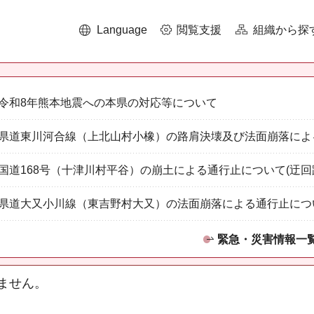
Language
閲覧支援
組織から探
令和8年熊本地震への本県の対応等について
県道東川河合線（上北山村小橡）の路肩決壊及び法面崩落によ
国道168号（十津川村平谷）の崩土による通行止について(迂回
県道大又小川線（東吉野村大又）の法面崩落による通行止につ
緊急・災害情報一
ません。