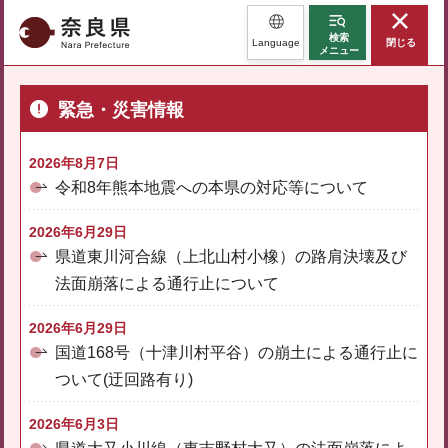
奈良県
検索
Language
閉じる
メニュー
緊急・災害情報
2026年8月7日
令和8年熊本地震への本県の対応等について
2026年6月29日
県道東川河合線（上北山村小橡）の路肩決壊及び
法面崩落による通行止について
2026年6月29日
国道168号（十津川村平谷）の崩土による通行止に
ついて(迂回路有り)
2026年6月3日