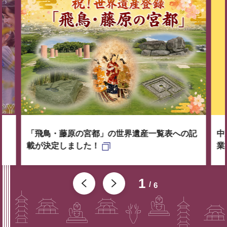
「飛鳥・藤原の宮都」の世界遺産一覧表への記
中
載が決定しました！
業
1
6