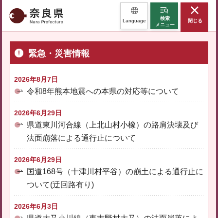
奈良県
検索
Language
閉じる
メニュー
緊急・災害情報
2026年8月7日
令和8年熊本地震への本県の対応等について
2026年6月29日
県道東川河合線（上北山村小橡）の路肩決壊及び
法面崩落による通行止について
2026年6月29日
国道168号（十津川村平谷）の崩土による通行止に
ついて(迂回路有り)
2026年6月3日