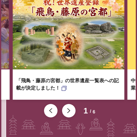
「飛鳥・藤原の宮都」の世界遺産一覧表への記
中
載が決定しました！
業
1
6