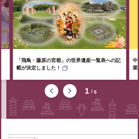
「飛鳥・藤原の宮都」の世界遺産一覧表への記
中
載が決定しました！
業
1
6