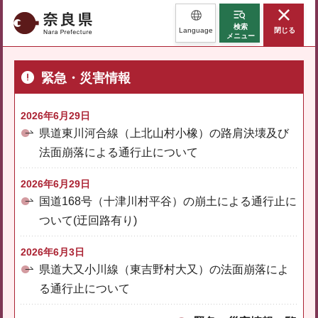
奈良県
検索
Language
閉じる
メニュー
緊急・災害情報
2026年6月29日
県道東川河合線（上北山村小橡）の路肩決壊及び
法面崩落による通行止について
2026年6月29日
国道168号（十津川村平谷）の崩土による通行止に
ついて(迂回路有り)
2026年6月3日
県道大又小川線（東吉野村大又）の法面崩落によ
る通行止について