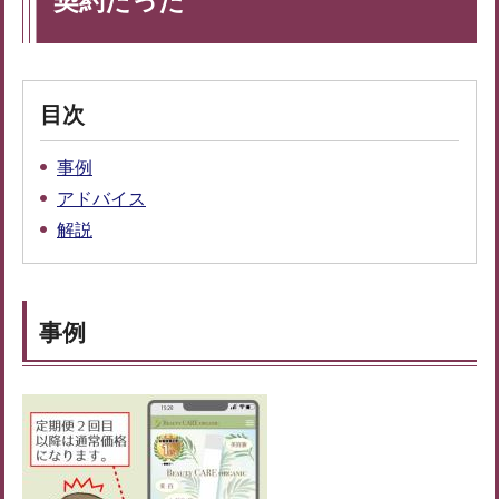
契約だった
目次
事例
アドバイス
解説
事例