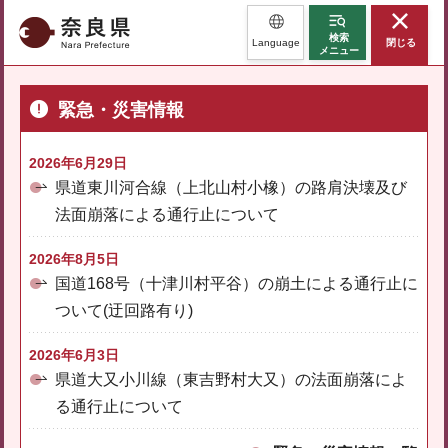
奈良県
検索
Language
閉じる
メニュー
緊急・災害情報
2026年6月29日
県道東川河合線（上北山村小橡）の路肩決壊及び
法面崩落による通行止について
2026年8月5日
国道168号（十津川村平谷）の崩土による通行止に
ついて(迂回路有り)
2026年6月3日
県道大又小川線（東吉野村大又）の法面崩落によ
る通行止について