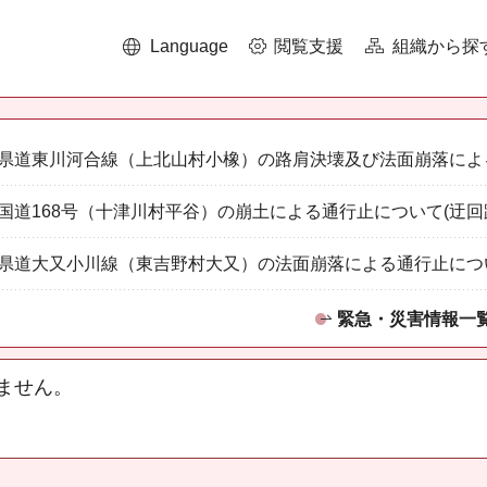
Language
閲覧支援
組織から探
県道東川河合線（上北山村小橡）の路肩決壊及び法面崩落によ
国道168号（十津川村平谷）の崩土による通行止について(迂回
県道大又小川線（東吉野村大又）の法面崩落による通行止につ
緊急・災害情報一
ません。