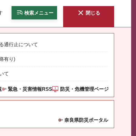
す
検索
メニュー
閉じる
る通行止について
路有り)
いて
覧
緊急・災害情報RSS
防災・危機管理ページ
奈良県防災ポータル