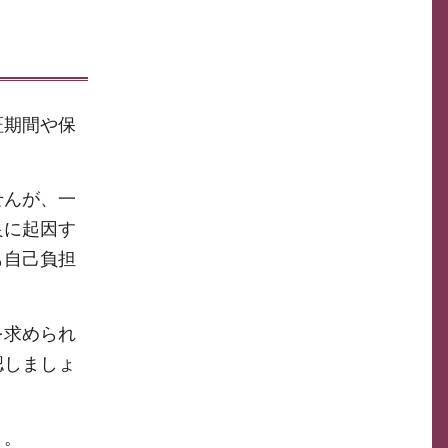
証期間や保
せんが、一
良に起因す
も自己負担
を求められ
認しましょ
う。