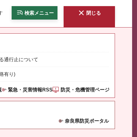
す
検索
メニュー
閉じる
る通行止について
路有り)
覧
緊急・災害情報RSS
防災・危機管理ページ
奈良県防災ポータル