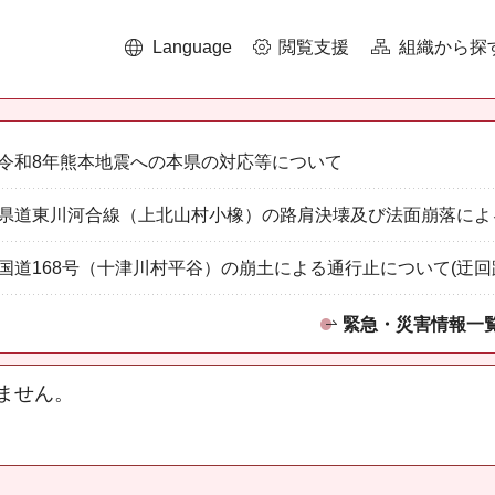
Language
閲覧支援
組織から探
令和8年熊本地震への本県の対応等について
県道東川河合線（上北山村小橡）の路肩決壊及び法面崩落によ
国道168号（十津川村平谷）の崩土による通行止について(迂回
緊急・災害情報一
ません。