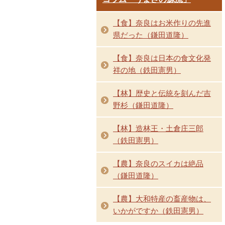
【食】奈良はお米作りの先進
県だった（鎌田道隆）
【食】奈良は日本の食文化発
祥の地（鉄田憲男）
【林】歴史と伝統を刻んだ吉
野杉（鎌田道隆）
【林】造林王・土倉庄三郎
（鉄田憲男）
【農】奈良のスイカは絶品
（鎌田道隆）
【農】大和特産の畜産物は、
いかがですか（鉄田憲男）