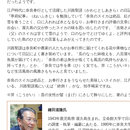
だったようです。
江戸時代に奈良奉行として活躍した川路聖謨（かわじとしあきら）の日
『寧府紀事』（ねいふきじ）を勉強していて「奈良のスイカは絶品、紅
雪を食うごとく、口に入れれば水となるなり」お奉行さまの評価の文章
出会い、屋久島の父が作ったスイカの味を思い出したのです。「吉衛さ
（父）のスイカは甘くて雪のようで、口のなかでとけてゆくよ」と評判
していた島のひとびとの言葉もよみがえってきたのです。
川路聖謨は奈良町や農家の人たちがお奉行所に届けてくれる花や果物な
について日記によく書き留めています。「瓜のなった鉢植えを、八百屋
魚屋が届けてくれた」「奈良の者は身分が低くても風流の気持ちがあり
持ってきた」とか、「奈良では牛を牽（ひ）く女でも、笄（こうがい※
など生活風俗の風雅さもちゃんと見ていました。
奈良のスイカは絶品と、お奉行さまをうならせた美味しいスイカが、江
いる。 川路聖謨風にいえば「絶倒！」かな、拍手喝采ですね。
※笄（こうがい）：昔の女性が髷（まげ）にさして飾りにした、箸のよ
鎌田道隆氏
1943年鹿児島県 屋久島生まれ。立命館大学で
の調査・執筆・編纂にあたる。1980年に奈良大学