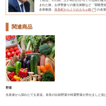
で在任。その間、江戸時代のからくり玩具の復
まれた旅、お伊勢参りの復元体験など「実験歴史
名誉教授、
奈良町からくりおもちゃ館
の名
関連商品
野菜
生産者から採れたてを直送。奈良の伝統野菜や特選野菜が所せましと並