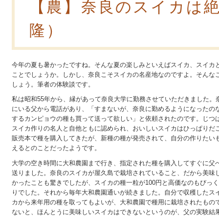
【農】奈良のスイカは
隆）
今年の夏も暑かったですね。そんな夏の楽しみといえばスイカ、スイカ
ことでしょうか。しかし、奈良こそスイカの名産地なのですよ。そんな
しょう。筆者の体験談です。
私は昭和55年から、縁があって奈良大学に勤務させていただきました。
にいる父から電話があり、「すまないが、奈良に勤めるようになったの
するカンピョウの種も買って送って欲しい」と依頼されたのです。じつ
スイカ作りの名人と自他ともに認められ、おいしいスイカはひっぱりだ
販売本で種を購入してきたが、新種の種が発売されて、自分の作りたい
えるとのことだったようです。
大学の空き時間に大和農園まで行き、指定された種を購入してすぐに父
送りました。奈良のスイカが屋久島で栽培されていること、だから美味
かったことも驚きでしたが、スイカの種一粒が100円と高価なのもびっく
りでした。それから毎年大和農園通いが続きました。自分で収穫したス
カから来年用の種を取ってもよいが、大和農園で種用に栽培されたもの
ないと、ほんとうに美味しいスイカはできないというのが、父の実験結