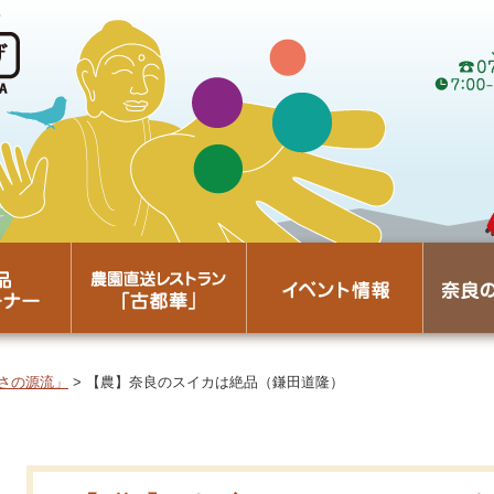
プ
さの源流」
> 【農】奈良のスイカは絶品（鎌田道隆）