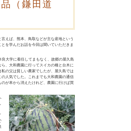
絶品（鎌田道
と言えば、熊本、鳥取などが主な産地という
ことを学んだお話を今回は聞いていただきま
奈良大学に着任してまもなく、故郷の屋久島
なら、大和農園に行ってスイカの種と台木に
は私の父は貧しい農家でしたが、屋久島では
この人気でした。これまでも大和農園の通信
ものが本から消えたけれど、農園に行けば買
へ
し
イ
で
果