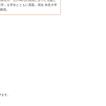
元研究や、江戸時代の庶民にもっとも親し
学」を学生とともに実践。現在 奈良大学
誉館長。
びます。