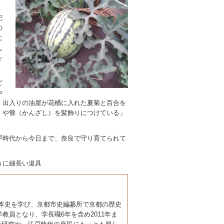
記
の
に
ん
を
ど
や
、出入りの油屋が花桶に入れた夏菊と百合を
）や簪（かんざし）を髪飾りにつけている」
戸時代から今日まで、奈良で守り育てられて
うに細長い道具
日本史を学び、京都市史編纂所で京都の歴史
教員となり、学長職6年を含め2011年ま