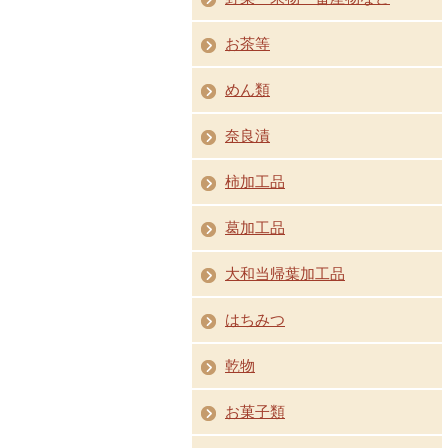
お茶等
めん類
奈良漬
柿加工品
葛加工品
大和当帰葉加工品
はちみつ
乾物
お菓子類