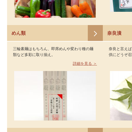
めん類
奈良漬
三輪素麺はもちろん、即席めんや変わり種の麺
奈良と言えば
類など多彩に取り揃え。
供にどうぞ召
詳細を見る ＞