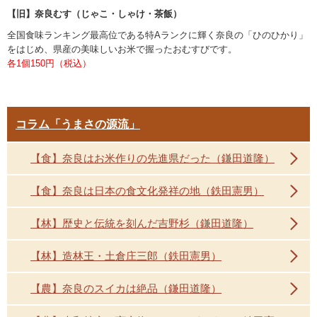
【旧】奈良むす（じゃこ・しゃけ・茶飯）
全国食味ランキング最高位である特Aランクに輝く奈良の「ひのひかり」
をはじめ、県産の美味しいお米で握ったおむすびです。
各1個150円（税込）
コラム「うまさの源流」
【食】奈良はお米作りの先進県だった（鎌田道隆）
【食】奈良は日本の食文化発祥の地（鉄田憲男）
【林】歴史と伝統を刻んだ吉野杉（鎌田道隆）
【林】造林王・土倉庄三郎（鉄田憲男）
【農】奈良のスイカは絶品（鎌田道隆）