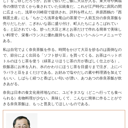
し）をご存じだろうか。お茶で炊いたご飯に大豆が入る。東大寺や興福
寺の僧坊で古くから食されていた伝統食だ。これが江戸時代に庶民の間
に広まった。浅草や川崎宿で提供され、評判を呼んだ。井原西鶴の『西
鶴置土産』にも「ちかごろ浅草金竜山の茶屋で一人前五分の奈良茶飯を
売りだしたが、こぎれいな器に盛り付け、町人たちによろこばれてい
る」と記されている。炒った大豆と米とお茶だけで作れる簡単で美味し
い料理で、栄養バランスに優れ腹持ちも良いというヘルシーメニューで
ある。
私は自宅でよく奈良茶飯を作る。時間をかけて大豆を炒るのは面倒なの
で、節分によく出回る「ソフト炒り豆」を買ってくる。お茶はペットボ
トルのほうじ茶を使う（緑茶よりほうじ茶の方が香ばしく仕上がる）。
炊飯器にお米を入れ、水のかわりにほうじ茶を目盛りまで注ぎ、上にパ
ラパラと豆をまくだけである。お好みで塩やだしの素や料理酒を加えて
もいい。しばらく経つと香ばしい匂いが漂い、あつあつの奈良茶飯が炊
きあがる。
奈良は日本の食文化発祥地なのに、ユビキタスな（どこへ行っても食べ
られる）名物料理が少ない。美味しくて、こんなに簡単に作ることがで
きる奈良茶飯は、もっと普及してほしいものである。