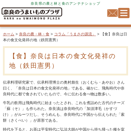
奈良県の農と林と食のアンテナショップ
ホーム
>
奈良の農・林・食
>
コラム「うまさの源流」
> 【食】奈良は日
本の食文化発祥の地（鉄田憲男）
【食】奈良は日本の食文化発祥の
地（鉄田憲男）
伝承料理研究家で、伝承料理博士の奥村彪生（おくむら・あやお）さん
曰く、「奈良は日本の食文化発祥の地」である。確かに、飛鳥時代や奈
良時代に都で食されていたもので、今に伝わる食べ物は数多い。
牛乳の飲用は飛鳥時代に始まったとされ、これを煮詰めた古代のチーズ
「蘇（そ）」も作られた。奈良漬は奈良時代の「加須津毛（かすづ
け）」がルーツだし、そうめんも、奈良時代に中国から伝えられた「索
餅（さくべい）」が原形である。
時代を下ると、お茶は平安時代に弘法大師が中国から持ち帰った種を室