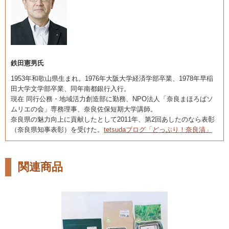
鉄田憲男氏
1953年和歌山県生まれ。1976年大阪大学経済学部卒業、1978年早稲
田大学文学部卒業、同年南都銀行入行。
現在 同行公務・地域活力創造部に勤務、NPO法人「奈良まほろばソ
ムリエの会」専務理事、奈良佐保短期大学講師。
奈良県の魅力向上に貢献したとして2011年、第2回あしたのなら表彰
（奈良県知事表彰）を受けた。
tetsudaブログ「どっぷり！奈良漬」
関連商品