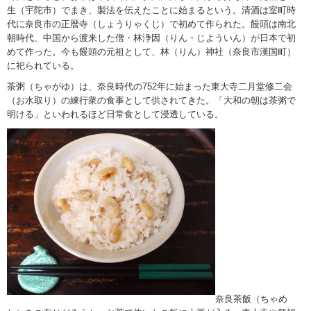
生（宇陀市）でまき、製法を伝えたことに始まるという。清酒は室町時
代に奈良市の正暦寺（しょうりゃくじ）で初めて作られた。饅頭は南北
朝時代、中国から渡来した僧・林浄因（りん・じよういん）が日本で初
めて作った。今も饅頭の元祖として、林（りん）神社（奈良市漢国町）
に祀られている。
茶粥（ちゃがゆ）は、奈良時代の752年に始まった東大寺二月堂修二会
（お水取り）の練行衆の食事として供されてきた。「大和の朝は茶粥で
明ける」といわれるほど日常食として浸透している。
奈良茶飯（ちゃめ