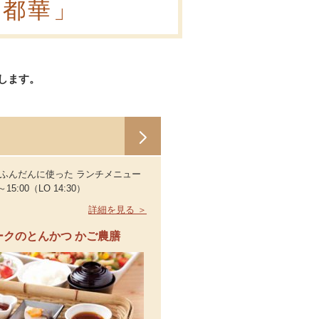
古都華」
します。
ふんだんに使った ランチメニュー
～15:00（LO 14:30）
詳細を見る ＞
ークのとんかつ かご農膳