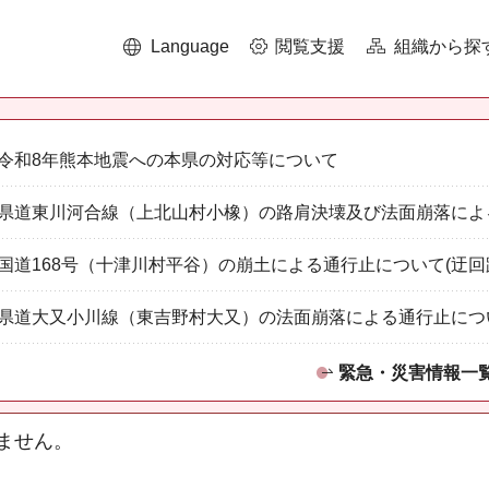
Language
閲覧支援
組織から探
令和8年熊本地震への本県の対応等について
県道東川河合線（上北山村小橡）の路肩決壊及び法面崩落によ
国道168号（十津川村平谷）の崩土による通行止について(迂回
県道大又小川線（東吉野村大又）の法面崩落による通行止につ
緊急・災害情報一
ません。