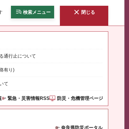
す
検索
メニュー
閉じる
る通行止について
路有り)
いて
覧
緊急・災害情報RSS
防災・危機管理ページ
奈良県防災ポータル