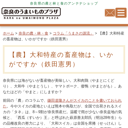
奈良県の農と林と食のアンテナショップ
ホーム
>
奈良の農・林・食
>
コラム「うまさの源流」
> 【農】大和特産
の畜産物は、いかがですか（鉄田憲男）
【農】大和特産の畜産物は、いか
がですか（鉄田憲男）
奈良県には海がないが畜産物が美味しい。大和肉鶏（やまとにくど
り）、大和牛（やまとうし）、ヤマトポーク、倭鴨（やまとがも）。あ
なたはどの「やまと」にしますか？
前回の「農」のコラムで、
鎌田道隆さんがスイカのことを書いておられ
た
。今やスイカの産地といえば熊本や鳥取だが、全国で出荷されるスイ
カの「タネ」は、8～9割が奈良県産だ。温暖で雨が少ない奈良盆地の気
候と、「西瓜（すいか）王」と呼ばれた萩原善太郎氏（明治28年生）ら
の品種改良の努力により、「大和スイカ」は全国を席捲（せっけん）し