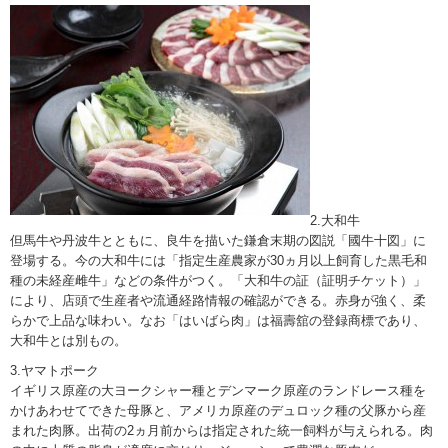
2.大和牛
但馬牛や丹波牛とともに、良牛を描いた鎌倉末期の図説「國牛十図」に
登場する。今の大和牛には「指定生産農家が30ヵ月以上飼育した黒毛和
種の未経産雌牛」などの条件がつく。「大和牛の証（証明チケット）」
により、店頭で生産者や流通経路情報の確認ができる。赤身が強く、柔
らかで上品な味わい。なお「はいばら肉」は福壽舘の登録商標であり、
大和牛とは別もの。
3.ヤマトポーク
イギリス原産の大ヨークシャー種とデンマーク原産のランドレース種を
かけあわせてできた母豚と、アメリカ原産のデュロック種の父豚から産
まれた肉豚。出荷の2ヵ月前からは指定された統一飼料が与えられる。肉