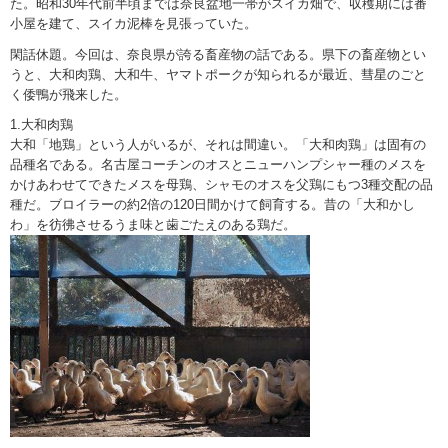
た。昭和30年代前半頃までは奈良盆地一帯がスイカ畑で、収穫期には番
小屋を建て、スイカ泥棒を見張っていた。
閑話休題。今回は、奈良県が誇る畜産物の話である。県下の畜産物とい
うと、大和肉鶏、大和牛、ヤマトポークが知られるが最近、彗星のごと
く倭鴨が飛来した。
1.大和肉鶏
大和「地鶏」という人がいるが、それは間違い。「大和肉鶏」は固有の
品種名である。名古屋コーチンのオスとニューハンプシャー種のメスを
かけあわせてできたメスを母鶏、シャモのオスを父鶏にもつ3種交配の品
種だ。ブロイラーの約2倍の120日間かけて飼育する。昔の「大和かし
わ」を彷彿させるうま味と歯ごたえのある鶏だ。