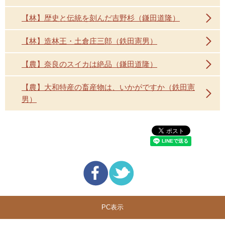
【林】歴史と伝統を刻んだ吉野杉（鎌田道隆）
【林】造林王・土倉庄三郎（鉄田憲男）
【農】奈良のスイカは絶品（鎌田道隆）
【農】大和特産の畜産物は、いかがですか（鉄田憲
男）
PC表示