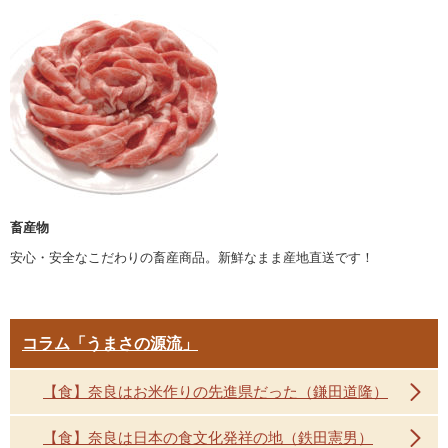
畜産物
安心・安全なこだわりの畜産商品。新鮮なまま産地直送です！
コラム「うまさの源流」
【食】奈良はお米作りの先進県だった（鎌田道隆）
【食】奈良は日本の食文化発祥の地（鉄田憲男）